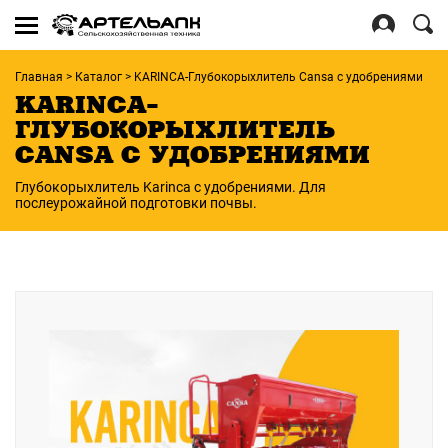
Se
for
Войти
Главная
>
Каталог
>
KARINCA-Глубокорыхлитель Cansa с удобрениями
Регистрация
KARINCA-
ГЛУБОКОРЫХЛИТЕЛЬ
CANSA С УДОБРЕНИЯМИ
Глубокорыхлитель Karinca с удобрениями. Для
послеурожайной подготовки почвы.