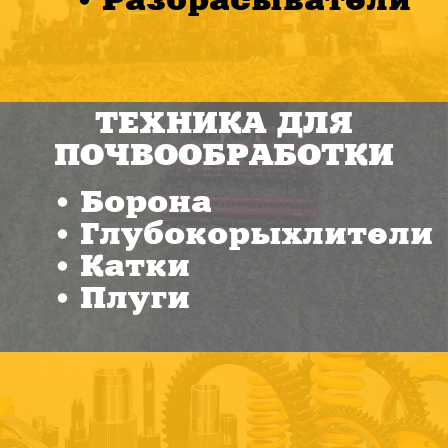
Разбрасыватели
ТЕХНИКА ДЛЯ
ПОЧВООБРАБОТКИ
Борона
Глубокорыхлители
Катки
Плуги