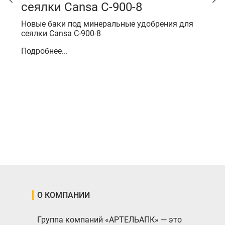
сеялки Cansa C-900-8
"Г
пл
Новые баки под минеральные удобрения для
ра
сеялки Cansa C-900-8
ко
ре
Подробнее...
во
по
фе
По
О КОМПАНИИ
Группа компаний «АРТЕЛЬАПК» — это