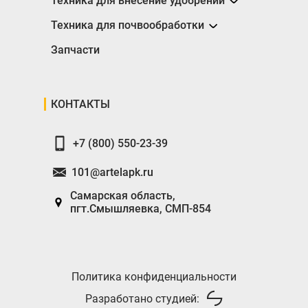
Техника для внесение удобрений
Разбрасыватели
Техника для почвообработки
Борона
Запчасти
Глубокорыхлители
Катки
КОНТАКТЫ
Плуги
+7 (800) 550-23-39
101@artelapk.ru
Самарская область,
пгт.Смышляевка, СМП-854
Политика конфиденциальности
Разработано студией: