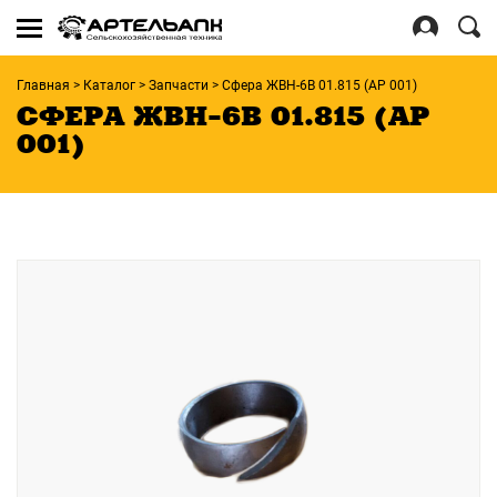
Se
for
Войти
Главная
>
Каталог
>
Запчасти
>
Сфера ЖВН-6В 01.815 (АР 001)
Регистрация
СФЕРА ЖВН-6В 01.815 (АР
001)