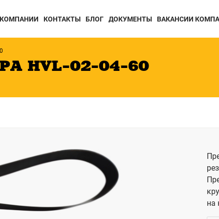
 КОМПАНИИ
КОНТАКТЫ
БЛОГ
ДОКУМЕНТЫ
ВАКАНСИИ КОМП
0
А HVL-02-04-60
ТЕХНИКА
ТЕХНИКА ДЛ
ДЛЯ
ПОЧВООБРА
ВНЕСЕНИЕ
Борона
УДОБРЕНИЙ
Глубокоры
Разбрасыватели
Катки
Плуги
Пр
рез
Пр
кру
на 