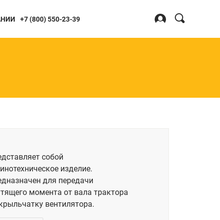
Search
АНИИ
+7 (800) 550-23-39
for:
Войти
Регистрация
Я
БОТКИ
хлители
едставляет собой
инотехническое изделие.
едназначен для передачи
тящего момента от вала трактора
крыльчатку вентилятора.