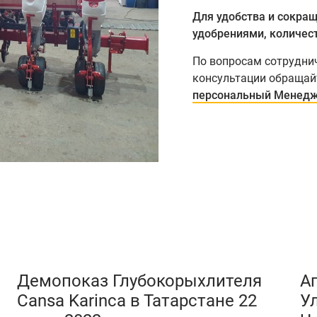
Для удобства и сокра
удобрениями, количеств
По вопросам сотруднич
консультации обращайт
персональный Менедж
Демопоказ Глубокорыхлителя
А
Cansa Karinca в Татарстане 22
Ул