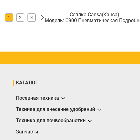
Сеялка Cansa(Канса)
1
2
3
Модель:
C900
Пневматическая
Подробн
КАТАЛОГ
Посевная техника
Сеялки
Техника для внесение удобрений
Разбрасыватели
Техника для почвообработки
Борона
Запчасти
Глубокорыхлители