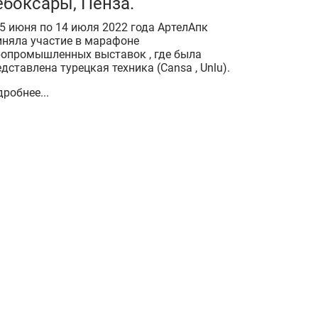
ебоксары, Пенза.
25 июня по 14 июля 2022 года АртелАпк
иняла участие в марафоне
ропромышленных выставок , где была
дставлена турецкая техника (Cansa , Unlu).
робнее...
Между
Агроп
«АГРО
С 6 по 8 
вместе с
уникальн
России –
выставка
упустила
ознакоми
качестве
зарубежн
оборудов
Подробнее
сотрудни