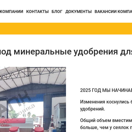
 КОМПАНИИ
КОНТАКТЫ
БЛОГ
ДОКУМЕНТЫ
ВАКАНСИИ КОМП
ТЕХНИКА
ТЕХНИКА ДЛ
ДЛЯ
ПОЧВООБРА
под минеральные удобрения для
ВНЕСЕНИЕ
Борона
УДОБРЕНИЙ
Глубокоры
Разбрасыватели
Катки
Плуги
2025 ГОД МЫ НАЧИНА
Изменения коснулись 
удобрений.
Общий объем вместимос
больше, чем у сеялок