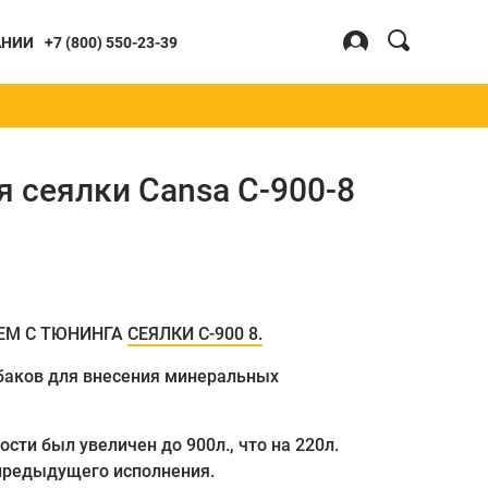
Search
АНИИ
+7 (800) 550-23-39
for:
Войти
Регистрация
Я
БОТКИ
 сеялки Cansa C-900-8
хлители
ЕМ С ТЮНИНГА
СЕЯЛКИ С-900 8.
баков для внесения минеральных
ти был увеличен до 900л., что на 220л.
 предыдущего исполнения.