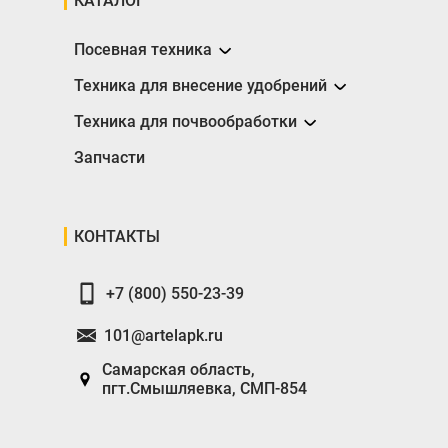
КАТАЛОГ
Посевная техника
Сеялки
Техника для внесение удобрений
Разбрасыватели
Техника для почвообработки
Борона
Запчасти
Глубокорыхлители
Катки
КОНТАКТЫ
Плуги
+7 (800) 550-23-39
101@artelapk.ru
Самарская область,
пгт.Смышляевка, СМП-854