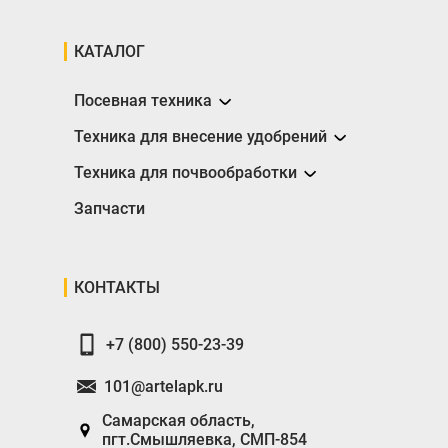
КАТАЛОГ
Посевная техника
Сеялки
Техника для внесение удобрений
Разбрасыватели
Техника для почвообработки
Борона
Запчасти
Глубокорыхлители
Катки
КОНТАКТЫ
Плуги
+7 (800) 550-23-39
101@artelapk.ru
Самарская область,
пгт.Смышляевка, СМП-854