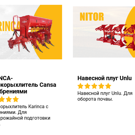
NCA-
Навесной плуг Unlu
окорыхлитель Cansa
обрениями
Навесной плуг Unlu. Для
оборота почвы.
орыхлитель Karinca с
ениями. Для
урожайной подготовки
.