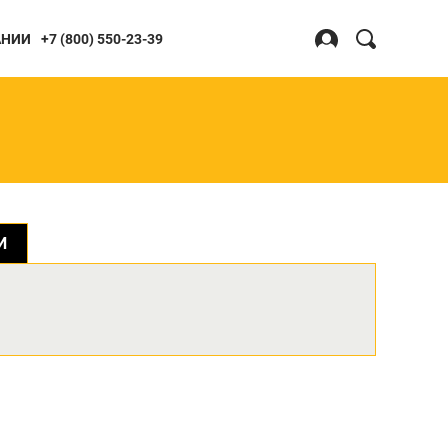
Search
АНИИ
+7 (800) 550-23-39
for:
Войти
Регистрация
Я
БОТКИ
хлители
И