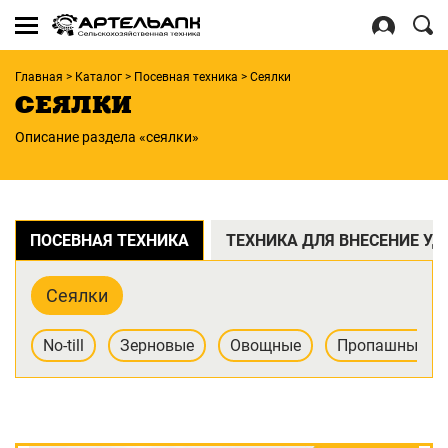
Se
for
Войти
Главная
>
Каталог
>
Посевная техника
>
Сеялки
Регистрация
СЕЯЛКИ
Описание раздела «сеялки»
ПОСЕВНАЯ ТЕХНИКА
ТЕХНИКА ДЛЯ ВНЕСЕНИЕ У
Сеялки
No-till
Зерновые
Овощные
Пропашные